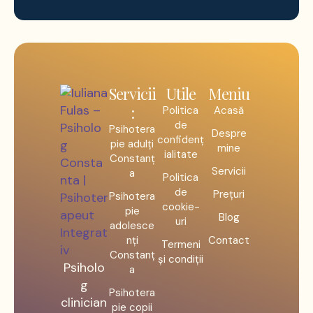
Servicii
Utile
Meniu
:
Politica
Acasă
de
Psihotera
Despre
confidenț
pie adulți
mine
ialitate
Constanț
Servicii
a
Politica
de
Prețuri
Psihotera
cookie-
pie
Blog
uri
adolesce
nți
Contact
Termeni
Constanț
și condiții
Psiholo
a
g
Psihotera
clinician
pie copii