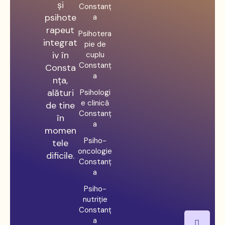
și
Constanț
psihote
a
rapeut
Psihotera
integrat
pie de
iv în
cuplu
Constanț
Consta
a
nța,
alături
Psihologi
e clinică
de tine
Constanț
în
a
momen
Psiho-
tele
oncologie
dificile.
Constanț
a
Psiho-
nutriție
Constanț
a