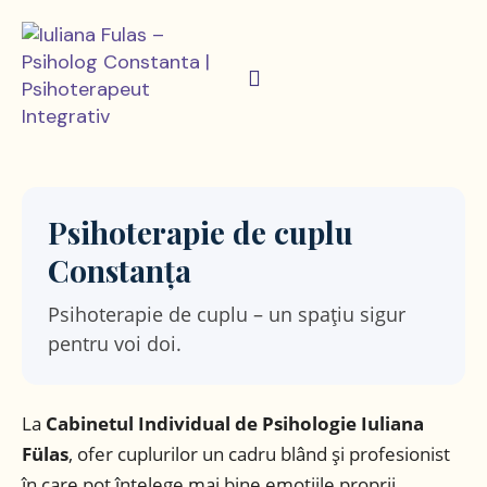
Psihoterapie de cuplu
Constanța
Psihoterapie de cuplu – un spațiu sigur
pentru voi doi.
La
Cabinetul Individual de Psihologie Iuliana
Fülas
, ofer cuplurilor un cadru blând și profesionist
în care pot înțelege mai bine emoțiile proprii,