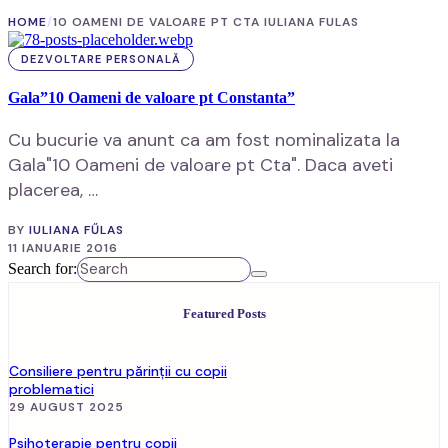
HOME
/
10 OAMENI DE VALOARE PT CTA IULIANA FULAS
DEZVOLTARE PERSONALĂ
Gala”10 Oameni de valoare pt Constanta”
Cu bucurie va anunt ca am fost nominalizata la
Gala"10 Oameni de valoare pt Cta". Daca aveti
placerea, …
BY
IULIANA FŰLAS
11 IANUARIE 2016
Search for:
Featured Posts
Consiliere pentru părinții cu copii
problematici
29 AUGUST 2025
Psihoterapie pentru copii