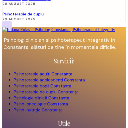
29 AUGUST 2025
Psihoterapie de cuplu
29 AUGUST 2025
Psiholog clinician și psihoterapeut integrativ în
Constanța, alături de tine în momentele dificile.
Servicii:
Psihoterapie adulți Constanța
Psihoterapie adolescenți Constanța
Psihoterapie copii Constanța
Psihoterapie de cuplu Constanța
Psihologie clinică Constanța
Psiho-oncologie Constanța
Psiho-nutriție Constanța
Utile