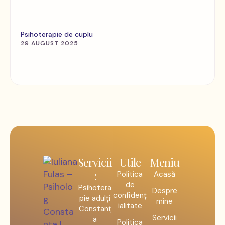
Psihoterapie de cuplu
29 AUGUST 2025
Servicii
Utile
Meniu
:
Politica
Acasă
de
Psihotera
Despre
confidenț
pie adulți
mine
ialitate
Constanț
Servicii
a
Politica