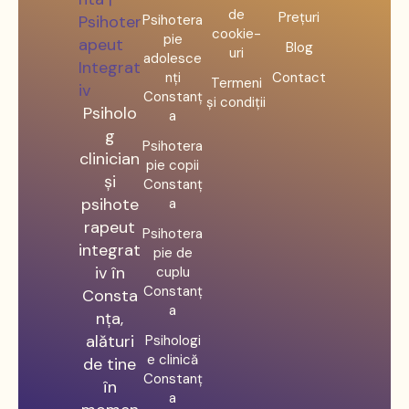
de
Prețuri
Psihotera
cookie-
pie
Blog
uri
adolesce
nți
Contact
Termeni
Constanț
și condiții
Psiholo
a
g
Psihotera
clinician
pie copii
și
Constanț
psihote
a
rapeut
Psihotera
integrat
pie de
iv în
cuplu
Constanț
Consta
a
nța,
alături
Psihologi
e clinică
de tine
Constanț
în
a