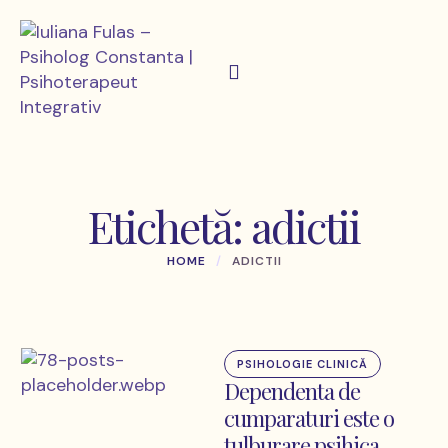
Etichetă:
adictii
HOME
/
ADICTII
PSIHOLOGIE CLINICĂ
Dependenta de
cumparaturi este o
tulburare psihica