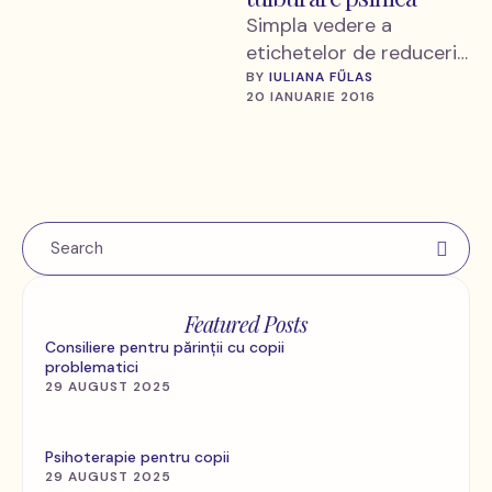
Simpla vedere a
etichetelor de reduceri,
anunţate cu litere mari
BY 
IULIANA FŰLAS
20 IANUARIE 2016
rosii de magazine,
stimulează creşterea
tensiunii sanguine,
produce …
Featured Posts
Consiliere pentru părinții cu copii
problematici
29 AUGUST 2025
Psihoterapie pentru copii
29 AUGUST 2025