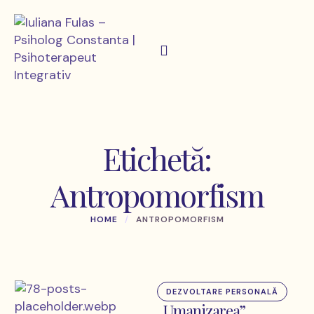
Etichetă:
Antropomorfism
HOME
/
ANTROPOMORFISM
DEZVOLTARE PERSONALĂ
„Umanizarea”