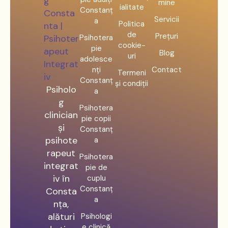
mine
ialitate
Constanț
Servicii
a
Politica
de
Prețuri
Psihotera
cookie-
pie
Blog
uri
adolesce
nți
Contact
Termeni
Constanț
și condiții
Psiholo
a
g
Psihotera
clinician
pie copii
și
Constanț
psihote
a
rapeut
Psihotera
integrat
pie de
iv în
cuplu
Constanț
Consta
a
nța,
alături
Psihologi
e clinică