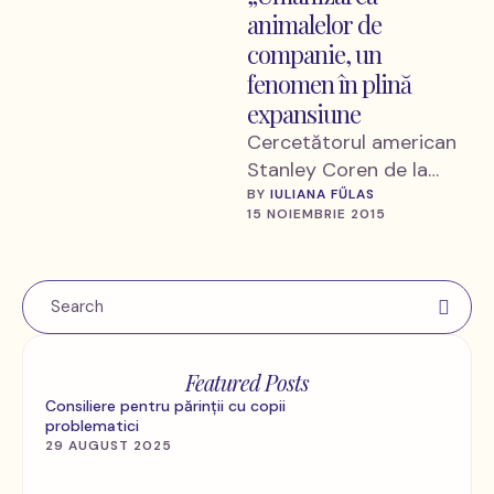
animalelor de
companie, un
fenomen în plină
expansiune
Cercetătorul american
Stanley Coren de la
Universitatea British
BY 
IULIANA FŰLAS
15 NOIEMBRIE 2015
Columbia a evaluat că la
nivel planetar, ar exista
525 …
Featured Posts
Consiliere pentru părinții cu copii
problematici
29 AUGUST 2025