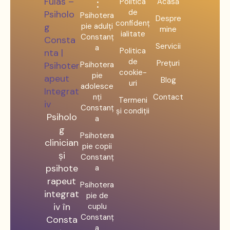
:
Politica
Acasă
de
Psihotera
Despre
confidenț
pie adulți
mine
ialitate
Constanț
Servicii
a
Politica
de
Prețuri
Psihotera
cookie-
pie
Blog
uri
adolesce
nți
Contact
Termeni
Constanț
și condiții
Psiholo
a
g
Psihotera
clinician
pie copii
și
Constanț
psihote
a
rapeut
Psihotera
integrat
pie de
iv în
cuplu
Constanț
Consta
a