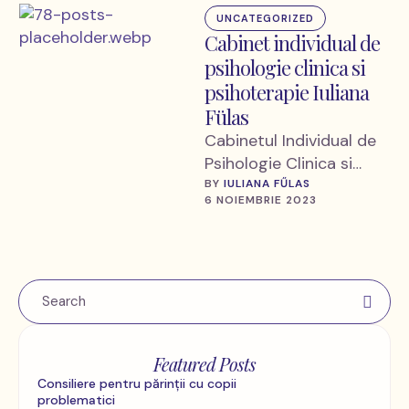
UNCATEGORIZED
Cabinet individual de
psihologie clinica si
psihoterapie Iuliana
Fülas
Cabinetul Individual de
Psihologie Clinica si
Psihoterapie Iuliana
BY 
IULIANA FŰLAS
6 NOIEMBRIE 2023
Fűlas iti ofera: -
Psihodiagnostic si
evaluare clinica -
Examen …
Featured Posts
Consiliere pentru părinții cu copii
problematici