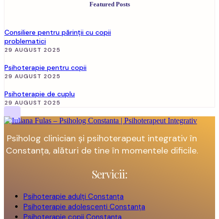
Featured Posts
Consiliere pentru părinții cu copii
problematici
29 AUGUST 2025
Psihoterapie pentru copii
29 AUGUST 2025
Psihoterapie de cuplu
29 AUGUST 2025
Psiholog clinician și psihoterapeut integrativ în
Constanța, alături de tine în momentele dificile.
Servicii:
Psihoterapie adulți Constanța
Psihoterapie adolescenți Constanța
Psihoterapie copii Constanța