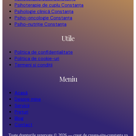
Psihoterapie de cuplu Constanța
Psihologie clinică Constanța
Psiho-oncologie Constanța
Psiho-nutriție Constanța
Utile
Politica de confidențialitate
Politica de cookie-uri
Termeni și condiții
Meniu
Acasă
Despre mine
Servicii
Prețuri
Blog
Contact
Toate drepturile rezervate ©
2026
— creat de
creare-site-constanta.ro