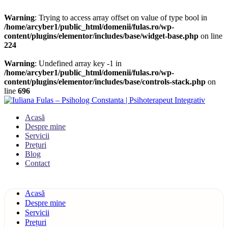
Warning
: Trying to access array offset on value of type bool in
/home/arcyber1/public_html/domenii/fulas.ro/wp-
content/plugins/elementor/includes/base/widget-base.php
on line
224
Warning
: Undefined array key -1 in
/home/arcyber1/public_html/domenii/fulas.ro/wp-
content/plugins/elementor/includes/base/controls-stack.php
on
line
696
Acasă
Despre mine
Servicii
Prețuri
Blog
Contact
Acasă
Despre mine
Servicii
Prețuri