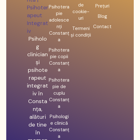
de
Prețuri
Psihotera
cookie-
pie
Blog
uri
adolesce
nți
Contact
Termeni
Constanț
și condiții
Psiholo
a
g
Psihotera
clinician
pie copii
și
Constanț
psihote
a
rapeut
Psihotera
integrat
pie de
iv în
cuplu
Constanț
Consta
a
nța,
alături
Psihologi
e clinică
de tine
Constanț
în
a