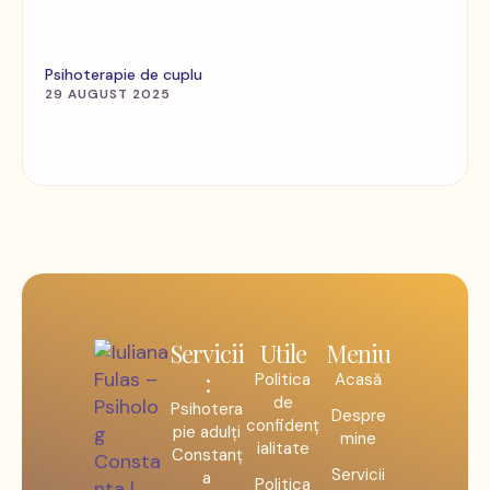
Psihoterapie de cuplu
29 AUGUST 2025
Servicii
Utile
Meniu
:
Politica
Acasă
de
Psihotera
Despre
confidenț
pie adulți
mine
ialitate
Constanț
Servicii
a
Politica