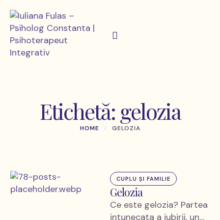
Etichetă:
gelozia
HOME
/
GELOZIA
CUPLU ȘI FAMILIE
Gelozia
Ce este gelozia? Partea
intunecata a iubirii, un