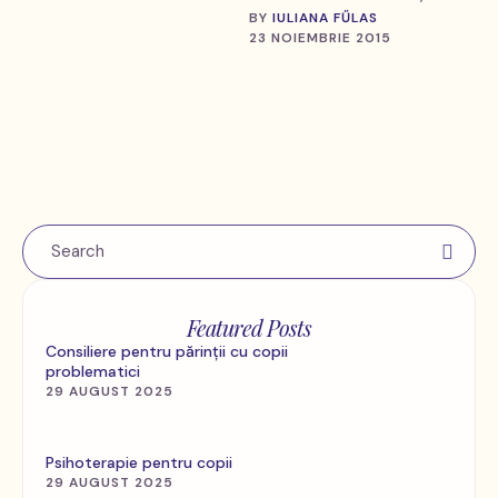
blocaj emotional.
BY 
IULIANA FŰLAS
23 NOIEMBRIE 2015
Gelozia este o emotie
puternica care apare
cand …
Featured Posts
Consiliere pentru părinții cu copii
problematici
29 AUGUST 2025
Psihoterapie pentru copii
29 AUGUST 2025