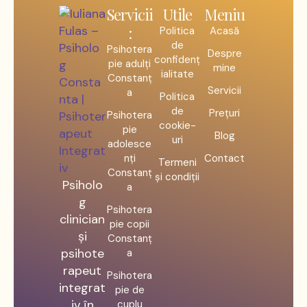
Servicii
Utile
Meniu
:
Politica
Acasă
de
Psihotera
Despre
confidenț
pie adulți
mine
ialitate
Constanț
Servicii
a
Politica
de
Prețuri
Psihotera
cookie-
pie
Blog
uri
adolesce
nți
Contact
Termeni
Constanț
și condiții
Psiholo
a
g
Psihotera
clinician
pie copii
și
Constanț
psihote
a
rapeut
Psihotera
integrat
pie de
iv în
cuplu