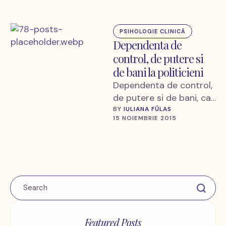
PSIHOLOGIE CLINICĂ
Dependenta de
control, de putere si
de bani la politicieni
Dependenta de control,
de putere si de bani, ca
si cocaina, au aceleasi
BY 
IULIANA FŰLAS
15 NOIEMBRIE 2015
efecte: un nivel crescut
de …
Featured Posts