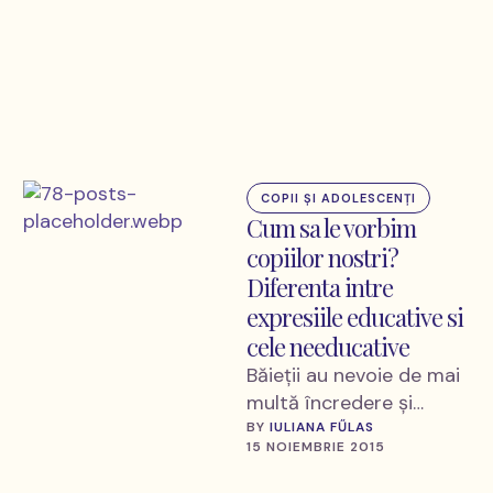
valoare pt Cta". Daca
aveti placerea, …
COPII ȘI ADOLESCENȚI
Cum sa le vorbim
copiilor nostri?
Diferenta intre
expresiile educative si
cele needucative
Băieţii au nevoie de mai
multă încredere şi
libertate de a face
BY 
IULIANA FŰLAS
15 NOIEMBRIE 2015
singuri lucrurile, iar
fetele au nevoie …