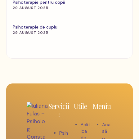
Psihoterapie pentru copii
29 AUGUST 2025
Psihoterapie de cuplu
29 AUGUST 2025
Servicii
Utile
Meniu
:
Polit
Aca
ica
să
Psih
de