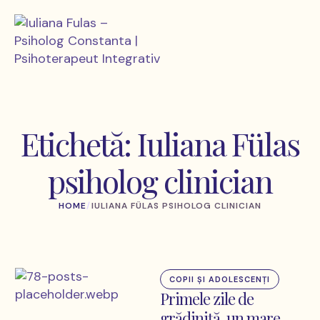
Etichetă:
Iuliana Fülas
psiholog clinician
HOME
/
IULIANA FÜLAS PSIHOLOG CLINICIAN
COPII ȘI ADOLESCENȚI
Primele zile de
grădiniţă, un mare