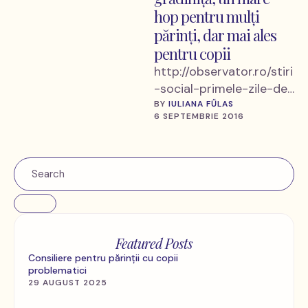
hop pentru mulţi
părinţi, dar mai ales
pentru copii
http://observator.ro/stiri
-social-primele-zile-de-
gradinita-un-mare-
BY 
IULIANA FŰLAS
6 SEPTEMBRIE 2016
hop-pentru-multi-
parinti-dar-mai-ales-
pentru-copii-
395947.html Primele zile
de grădiniţă, un mare
hop pentru mulţi părinţi,
dar mai ales pentru
Featured Posts
copii Peste mai …
Consiliere pentru părinții cu copii
problematici
29 AUGUST 2025