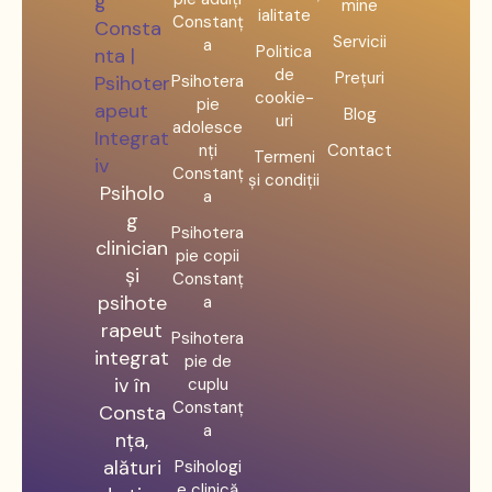
mine
ialitate
Constanț
Servicii
a
Politica
de
Prețuri
Psihotera
cookie-
pie
Blog
uri
adolesce
nți
Contact
Termeni
Constanț
și condiții
Psiholo
a
g
Psihotera
clinician
pie copii
și
Constanț
psihote
a
rapeut
Psihotera
integrat
pie de
iv în
cuplu
Constanț
Consta
a
nța,
alături
Psihologi
e clinică