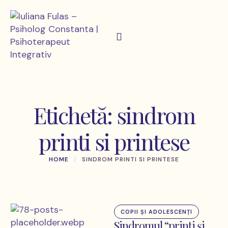
Etichetă:
sindrom
printi si printese
HOME
/
SINDROM PRINTI SI PRINTESE
COPII ȘI ADOLESCENȚI
Sindromul “printi și