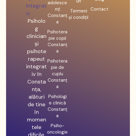
uri
adolesce
nți
Contact
Termeni
Constanț
și condiții
Psiholo
a
g
Psihotera
clinician
pie copii
și
Constanț
psihote
a
rapeut
Psihotera
integrat
pie de
iv în
cuplu
Constanț
Consta
a
nța,
alături
Psihologi
e clinică
de tine
Constanț
în
a
momen
Psiho-
tele
oncologie
dificile.