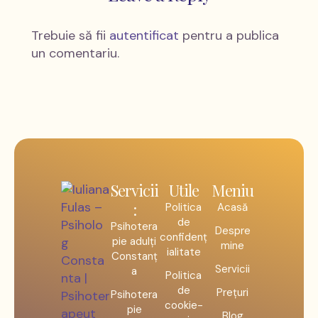
Trebuie să fii
autentificat
pentru a publica
un comentariu.
Servicii
Utile
Meniu
:
Politica
Acasă
de
Psihotera
Despre
confidenț
pie adulți
mine
ialitate
Constanț
Servicii
a
Politica
de
Prețuri
Psihotera
cookie-
pie
Blog