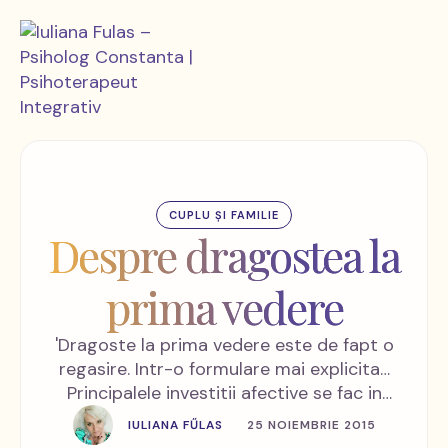
CUPLU ȘI FAMILIE
Despre dragostea la
prima vedere
'Dragoste la prima vedere este de fapt o
regasire. Intr-o formulare mai explicita…
Principalele investitii afective se fac in
copilarie. Copilul devine atasat de figurile
IULIANA FŰLAS
25 NOIEMBRIE 2015
importante din copilaria lui, iar la varsta