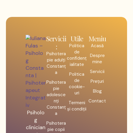
Servicii
Utile
Meniu
:
Politica
Acasă
de
Psihotera
Despre
confidenț
pie adulți
mine
ialitate
Constanț
Servicii
a
Politica
de
Prețuri
Psihotera
cookie-
pie
Blog
uri
adolesce
nți
Contact
Termeni
Constanț
și condiții
Psiholo
a
g
Psihotera
clinician
pie copii