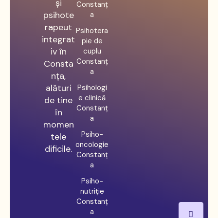
și
Constanț
psihote
a
rapeut
Psihotera
integrat
pie de
iv în
cuplu
Constanț
Consta
a
nța,
alături
Psihologi
e clinică
de tine
Constanț
în
a
momen
Psiho-
tele
oncologie
dificile.
Constanț
a
Psiho-
nutriție
Constanț
a